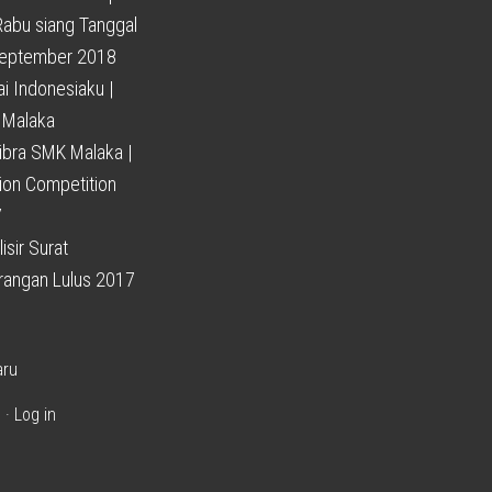
 Rabu siang Tanggal
eptember 2018
i Indonesiaku |
Malaka
ibra SMK Malaka |
ion Competition
7
isir Surat
rangan Lulus 2017
aru
s
·
Log in