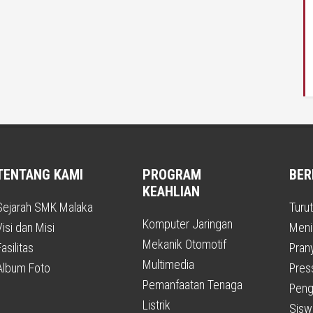
TENTANG KAMI
PROGRAM
BER
KEAHLIAN
Sejarah SMK Malaka
Turu
Komputer Jaringan
Visi dan Misi
Meni
Mekanik Otomotif
asilitas
Pran
Multimedia
Album Foto
Pres
Pemanfaatan Tenaga
Peng
Listrik
Sisw