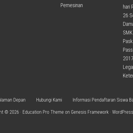
Pemesinan
hari
26 S
Dama
SMK 
Pask
Pass
201
Legal
Kete
alaman Depan
Hubungi Kami
Informasi Pendaftaran Siswa B
ht © 2026 ·
Education Pro Theme
on
Genesis Framework
·
WordPres