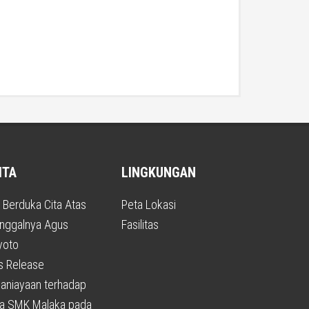
ITA
LINGKUNGAN
t Berduka Cita Atas
Peta Lokasi
nggalnya Agus
Fasilitas
yoto
s Release
aniayaan terhadap
a SMK Malaka pada