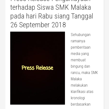
terhadap Siswa SMK Malaka
pada hari Rabu siang Tanggal
26 September 2018
Sehubungan
ramainya
pemberitaan
media yang
membuat
bingung dan
rancu, maka SMK
Malaka
melakukan
klarifikasi atas
kronologi
berdasarkan