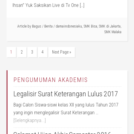
Ihsan” Yuk Saksikan Live di Tv One […]
Article by
Bagus
/
Berita
/
damaiindonesiaku
,
SMK Bisa
,
SMK di Jakarta
,
SMK Malaka
1
2
3
4
Next Page »
PENGUMUMAN AKADEMIS
Legalisir Surat Keterangan Lulus 2017
Bagi Calon Siswa-siswi kelas XII yang lulus Tahun 2017
yang ingin menglegalisir Surat Keterangan …
[Selengkapnya...]