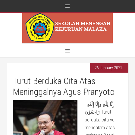
26 January 2021
Turut Berduka Cita Atas
Meninggalnya Agus Pranyoto
إِنَّا لِلَّهِ وَإِنَّا إِلَيْهِ
رَاجِعُوْنَ Turut
berduka cita yg
mendalam atas