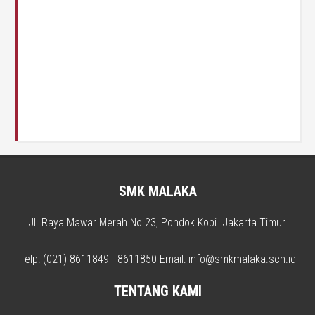
SMK MALAKA
Jl. Raya Mawar Merah No.23, Pondok Kopi. Jakarta Timur.
Telp: (021) 8611849 - 8611850 Email: info@smkmalaka.sch.id
TENTANG KAMI